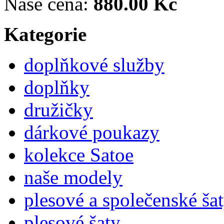
Naše cena:
880.00 Kč
Kategorie
doplňkové služby
doplňky
družičky
dárkové poukazy
kolekce Satoe
naše modely
plesové a společenské ša
plesové šaty